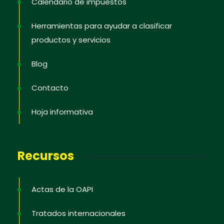
Calendario de impuestos
Herramientas para ayudar a clasificar
productos y servicios
Blog
Contacto
Hoja informativa
Hoja informativa
Regístrate para recibir la información más
reciente; ofertas de capacitación; noticias de
propiedad intelectual en los Estados, consejos
Recursos
para proteger y defender tus derechos, videos
educativos.
Actas de la OAPI
Tratados internacionales