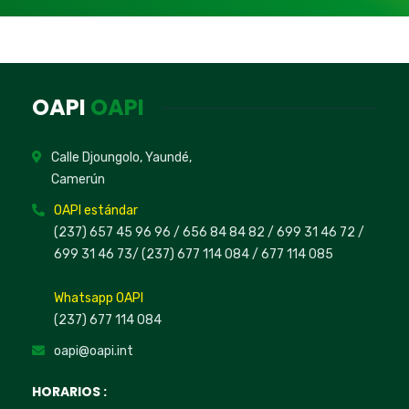
OAPI
OAPI
Calle Djoungolo, Yaundé,
Camerún
OAPI estándar
(237) 657 45 96 96 /
656 84 84 82
/ 699 31 46 72
/
699 31 46 73
/
(237) 677 114 084 /
677 114 085
Whatsapp OAPI
(237) 677 114 084
oapi@oapi.int
HORARIOS :