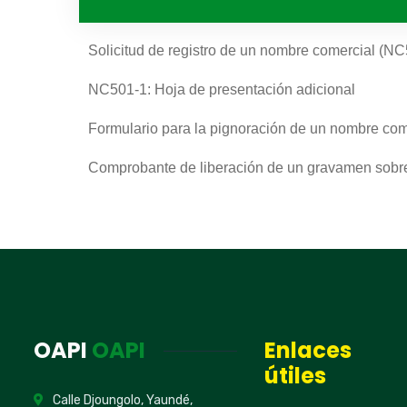
Solicitud de registro de un nombre comercial (N
NC501-1: Hoja de presentación adicional
Formulario para la pignoración de un nombre com
Hoja
Comprobante de liberación de un gravamen sobr
Regístrate 
ofertas de 
intelectual
defender t
OAPI
OAPI
Enlaces
útiles
No, graci
Calle Djoungolo, Yaundé,