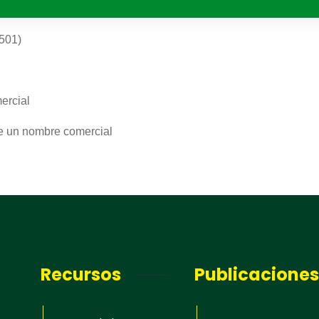
C501)
ercial
 informativa
e un nombre comercial
para recibir la información más reciente;
capacitación; noticias de propiedad
 en los Estados, consejos para proteger y
us derechos, videos educativos.
Recursos
Publicaciones
as