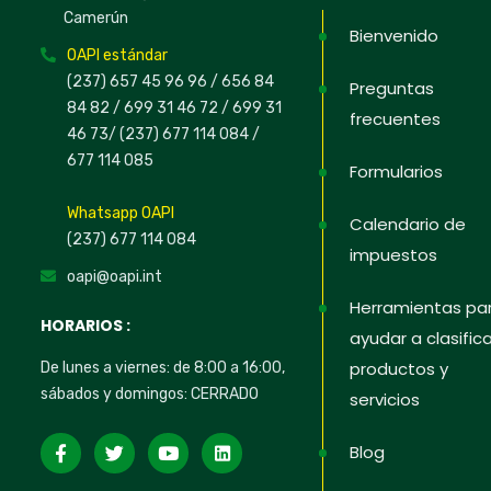
Camerún
Bienvenido
OAPI estándar
(237) 657 45 96 96 /
656 84
Preguntas
84 82
/ 699 31 46 72
/ 699 31
frecuentes
46 73
/
(237) 677 114 084 /
677 114 085
Formularios
Whatsapp OAPI
Calendario de
(237) 677 114 084
impuestos
oapi@oapi.int
Herramientas pa
HORARIOS :
ayudar a clasifica
productos y
De lunes a viernes: de 8:00 a 16:00,
sábados y domingos: CERRADO
servicios
Blog