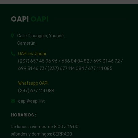
OAPI
OAPI
Calle Djoungolo, Yaundé,
Camerún
OAPI estándar
(237) 657 45 96 96 /
656 84 84 82
/ 699 31 46 72
/
699 31 46 73
/
(237) 677 114 084 /
677 114 085
Whatsapp OAPI
(237) 677 114 084
oapi@oapi.int
HORARIOS :
De lunes a viernes: de 8:00 a 16:00,
sábados y domingos: CERRADO