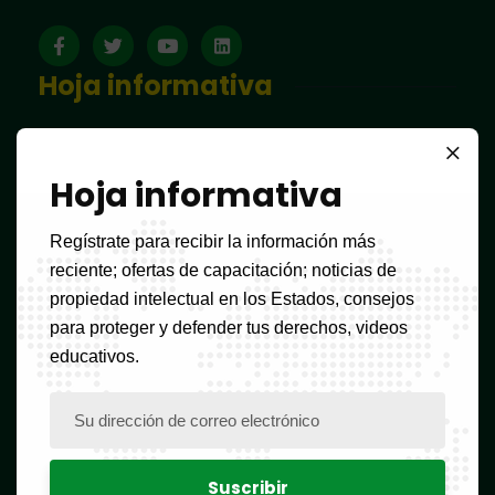
Hoja informativa
Hoja informativa
Enlaces útiles
Regístrate para recibir la información más
reciente; ofertas de capacitación; noticias de
Bienvenido
propiedad intelectual en los Estados, consejos
para proteger y defender tus derechos, videos
Preguntas frecuentes
educativos.
Formularios
Calendario de impuestos
Herramientas para ayudar a clasificar