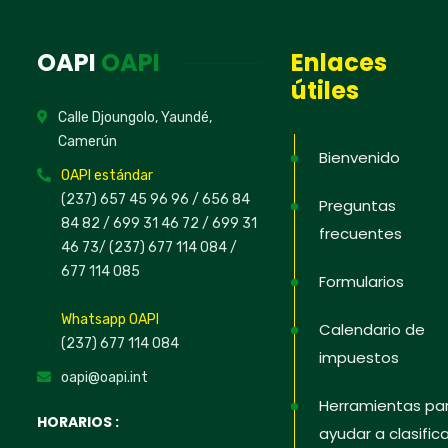
Hoja
OAPI
OAPI
Enlaces
útiles
Regístrate 
Calle Djoungolo, Yaundé,
ofertas de 
Camerún
intelectual
Bienvenido
OAPI estándar
defender t
(237) 657 45 96 96 /
656 84
Preguntas
84 82
/ 699 31 46 72
/ 699 31
frecuentes
46 73
/
(237) 677 114 084 /
677 114 085
Formularios
No, graci
Whatsapp OAPI
Calendario de
(237) 677 114 084
impuestos
oapi@oapi.int
Herramientas pa
HORARIOS :
ayudar a clasifica