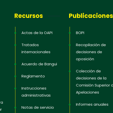
 informativa
Recursos
Publicaciones
para recibir la información más reciente;
capacitación; noticias de propiedad
Actas de la OAPI
BOPI
 en los Estados, consejos para proteger y
Tratados
Recopilación de
us derechos, videos educativos.
internacionales
decisiones de
oposición
Acuerdo de Bangui
Colección de
as
Reglamento
decisiones de la
Comisión Superior 
Instrucciones
Apelaciones
administrativas
ra
Informes anuales
Notas de servicio
r