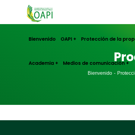
Bienvenido
OAPI
Protección de la prop
Pro
Academia
Medios de comunicación
Bienvenido
Protecci