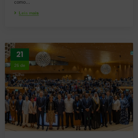
como…
Leia mais
21
26 de
julho