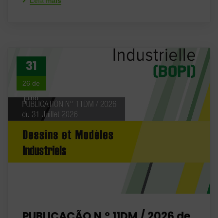
Leia mais
31
26 de
julho
PUBLICAÇÃO N.º 11DM / 2026 de