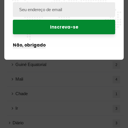
Costa do Marfim
2
Gabão
8
Guiné
3
Não, obrigado
Guiné-Bissau
1
Guiné Equatorial
2
Mali
4
Chade
1
Ir
3
Diário
3