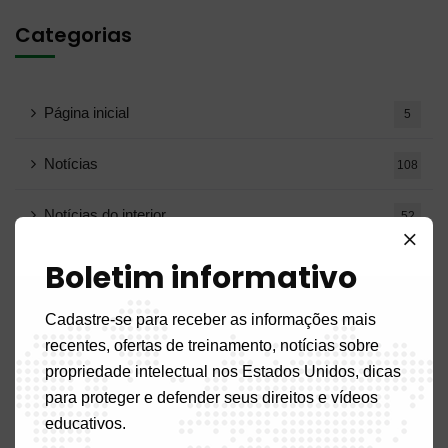
Categorias
Página inicial
5
Notícias
108
Notícias do interior
52
Boletim informativo
Benigno
2
Burkina Faso
Cadastre-se para receber as informações mais
2
recentes, ofertas de treinamento, notícias sobre
Camarões
17
propriedade intelectual nos Estados Unidos, dicas
para proteger e defender seus direitos e vídeos
Congo
7
educativos.