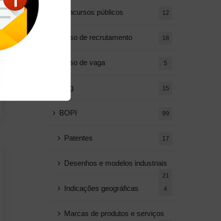
Concursos públicos
12
Aviso de recrutamento
18
Aviso de vaga
5
Blog
15
BOPI
99
Patentes
17
Desenhos e modelos industriais
21
Indicações geográficas
4
Marcas de produtos e serviços