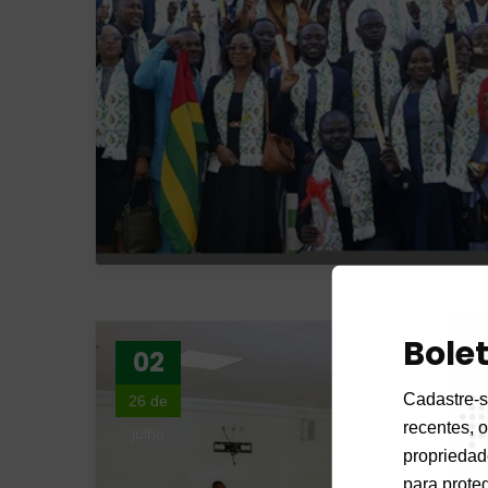
Bole
02
Cadastre-s
26 de
recentes, o
julho
propriedad
para proteg