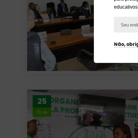
educativos
Não, obr
25
26 de
junho