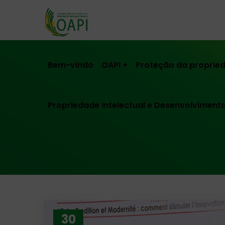
Bem-vindo
OAPI
Proteção da propried
Propriedade Intelectual e Desenvolviment
30