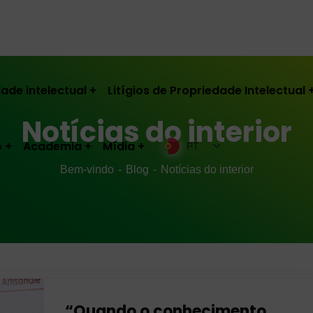
ade intelectual
Litígios de Propriedade Intelectual
Notícias do interior
o
Academia
Mídia
PT
Bem-vindo
Blog
Notícias do interior
“Quando o conhecimento