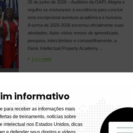
26 de junho de 2026 – Auditório da OAPI. Alegria e
orgulho se misturaram à excelência para concluir
esta excepcional aventura acadêmica e humana.
A turma de 2025-2026 encerrou oficialmente suas
atividades. Após vários meses de aprendizado,
pesquisa, intercâmbios e compartilhamento, a
Denis Intellectual Property Academy…
Leia mais
tim informativo
OAPI e CNIPA trocam suas
e para receber as informações mais
melhores práticas
fertas de treinamento, notícias sobre
Chefe De Rebanho
Sem comentários
e intelectual nos Estados Unidos, dicas
er e defender seus direitos e vídeos