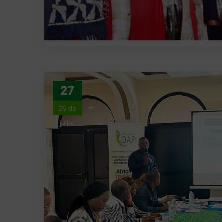
27
26 de
julho