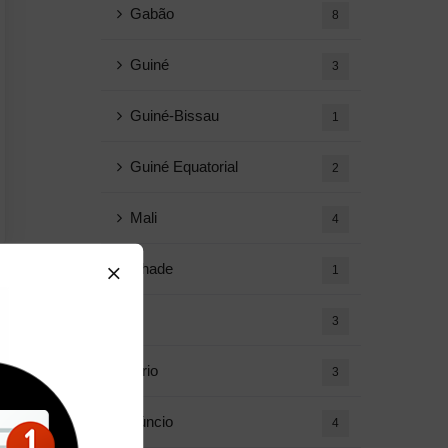
Gabão
8
Guiné
3
Guiné-Bissau
1
Guiné Equatorial
2
Mali
4
Chade
1
Ir
3
Diário
3
Anúncio
4