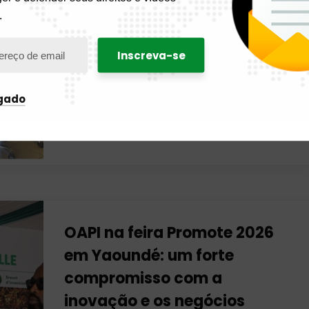
Remédios tradicionais derivados de folhas,
.
cascas e raízes de plantas, além de
conhecimentos ancestrais, oferecem soluções
terapêuticas para inúmeras doenças em todo o
mundo. Na África, assim como em outras regiões
como a Ásia, eles constituem uma alternativa
igado
genuína à medicina moderna. Portanto, não é…
Leia mais
OAPI na feira Promote 2026
em Yaoundé: um forte
compromisso com a
inovação e os negócios