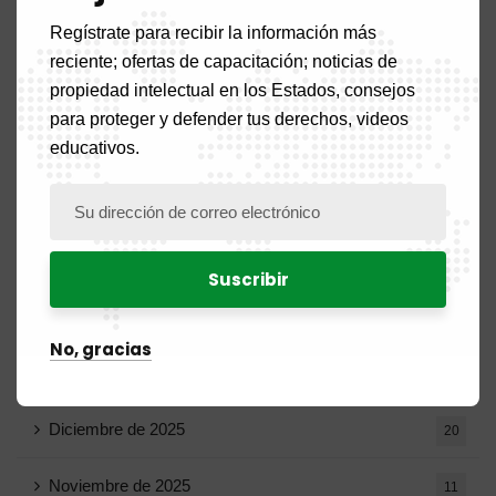
Regístrate para recibir la información más
Julio de 2026
19
reciente; ofertas de capacitación; noticias de
propiedad intelectual en los Estados, consejos
Junio ​​de 2026
10
para proteger y defender tus derechos, videos
Mayo de 2026
educativos.
16
Abril de 2026
15
Marzo de 2026
14
Febrero de 2026
9
No, gracias
Enero de 2026
11
Diciembre de 2025
20
Noviembre de 2025
11