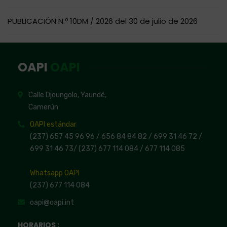
PUBLICACIÓN N.º 10DM / 2026 del 30 de julio de 2026
OAPI
OAPI
Calle Djoungolo, Yaundé,
Camerún
OAPI estándar
(237) 657 45 96 96 /
656 84 84 82
/ 699 31 46 72
/
699 31 46 73
/
(237) 677 114 084 /
677 114 085
Whatsapp OAPI
(237) 677 114 084
oapi@oapi.int
HORARIOS :