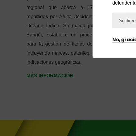
defender t
regional que abarca a 17 Estados miembr
repartidos por África Occidental, África Central y
Océano Índico. Su marco jurídico, el Acuerdo 
Bangui, establece un procedimiento centraliza
No, graci
para la gestión de títulos de propiedad industri
incluyendo marcas, patentes, diseños industriale
indicaciones geográficas.
MÁS INFORMACIÓN