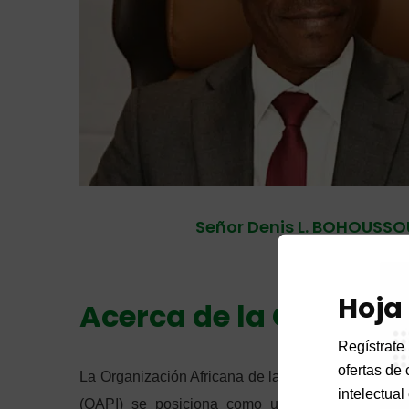
.
Señor Denis L. BOHOUSSO
Hoja
Acerca de la OAPI
Regístrate 
ofertas de 
La Organización Africana de la Propiedad Intelect
intelectual
(OAPI) se posiciona como una importante ofici