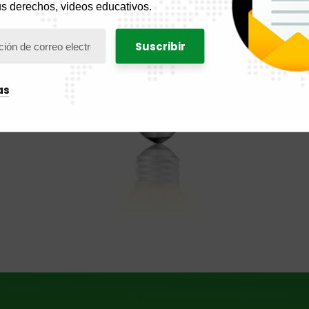
us derechos, videos educativos.
os
 el
de
do
as
al,
s e