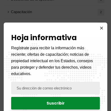
Capacitación
2
Marcas registradas eliminadas
1
Hoja informativa
Notas circulares
1
Regístrate para recibir la información más
reciente; ofertas de capacitación; noticias de
Archivo
propiedad intelectual en los Estados, consejos
para proteger y defender tus derechos, videos
educativos.
Agosto de 2026
1
Julio de 2026
19
Junio ​​de 2026
10