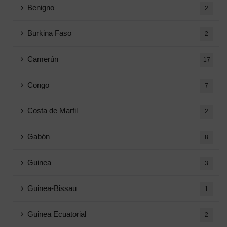
Benigno
2
Burkina Faso
2
Camerún
17
Congo
7
Costa de Marfil
2
Gabón
8
Guinea
3
Guinea-Bissau
1
Guinea Ecuatorial
2