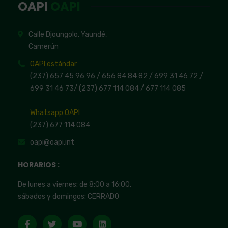
OAPI
OAPI
Calle Djoungolo, Yaundé,
Camerún
OAPI estándar
(237) 657 45 96 96 /
656 84 84 82
/ 699 31 46 72
/
699 31 46 73
/
(237) 677 114 084 /
677 114 085
Whatsapp OAPI
(237) 677 114 084
oapi@oapi.int
HORARIOS :
De lunes a viernes: de 8:00 a 16:00,
sábados y domingos: CERRADO