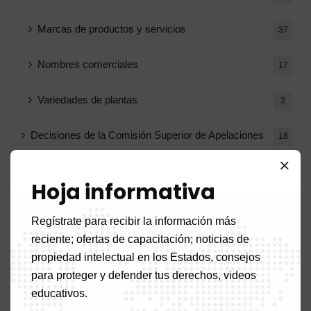
Marcas de productos y servicios
37
Nombres comerciales
17
Variedades de plantas
3
Decisiones de la Comisión Superior de Apelaciones
18
Decisiones de la oposición
1
Hoja informativa
Capacitación
2
Regístrate para recibir la información más
reciente; ofertas de capacitación; noticias de
Marcas registradas eliminadas
1
propiedad intelectual en los Estados, consejos
para proteger y defender tus derechos, videos
Notas circulares
1
educativos.