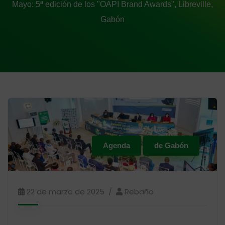
Mayo: 5ª edición de los "OAPI Brand Awards", Libreville,
Gabón
Agenda
de Gabón
22 de marzo de 2025
Rebaño