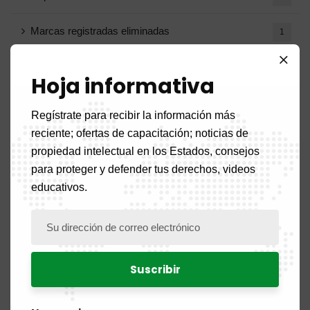
Marcas registradas eliminadas
1
Notas circulares
1
Hoja informativa
Regístrate para recibir la información más
Archivo
reciente; ofertas de capacitación; noticias de
propiedad intelectual en los Estados, consejos
para proteger y defender tus derechos, videos
Agosto de 2026
1
educativos.
Julio de 2026
19
Junio ​​de 2026
10
Mayo de 2026
16