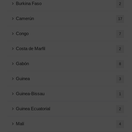
Burkina Faso
2
Camerún
17
Congo
7
Costa de Marfil
2
Gabón
8
Guinea
3
Guinea-Bissau
1
Guinea Ecuatorial
2
Malí
4