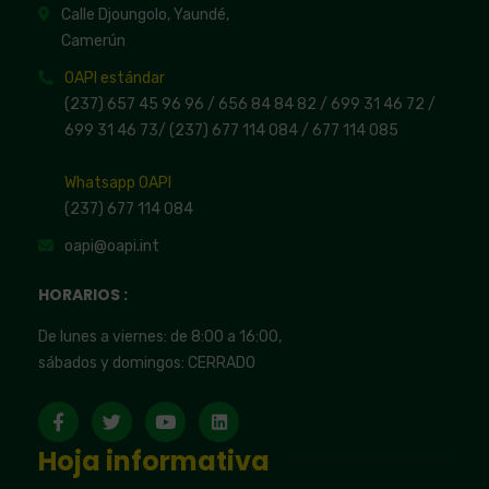
Calle Djoungolo, Yaundé,
Camerún
OAPI estándar
(237) 657 45 96 96 /
656 84 84 82
/ 699 31 46 72
/
699 31 46 73
/
(237) 677 114 084 /
677 114 085
Whatsapp OAPI
(237) 677 114 084
oapi@oapi.int
HORARIOS :
De lunes a viernes: de 8:00 a 16:00,
sábados y domingos: CERRADO
Hoja informativa