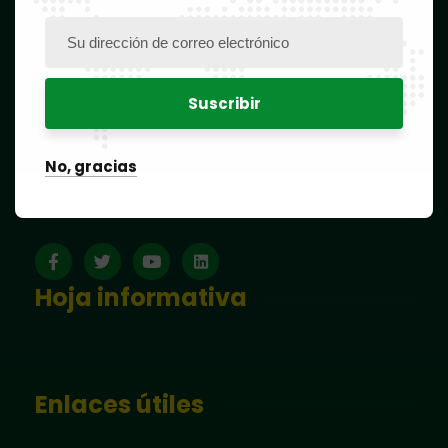
Whatsapp OAPI
(237) 677 114 084
oapi@oapi.int
HORARIOS :
No, gracias
De lunes a viernes: de 8:00 a 16:00,
sábados y domingos: CERRADO
Hoja informativa
Enlaces útiles