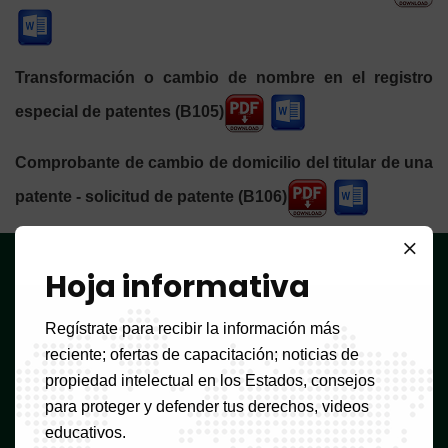
Transformación o cambio de nombre en el registro
especial de patentes (B105)
Comprobante de cambio de domicilio del titular de una
patente - solicitud de patente (B106)
OAPI
OAPI
Hoja informativa
Regístrate para recibir la información más
Calle Djoungolo, Yaundé,
reciente; ofertas de capacitación; noticias de
Camerún
propiedad intelectual en los Estados, consejos
OAPI estándar
para proteger y defender tus derechos, videos
(237) 657 45 96 96 /
656 84 84 82
/ 699 31 46 72
/
educativos.
699 31 46 73
/
(237) 677 114 084 /
677 114 085