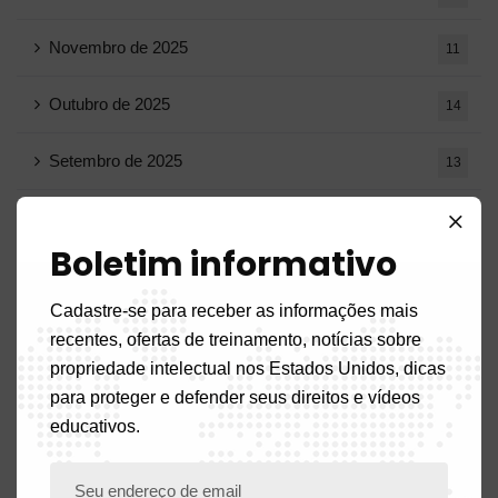
Novembro de 2025
11
Outubro de 2025
14
Setembro de 2025
13
Agosto de 2025
14
Boletim informativo
Julho de 2025
16
Cadastre-se para receber as informações mais
Junho de 2025
13
recentes, ofertas de treinamento, notícias sobre
propriedade intelectual nos Estados Unidos, dicas
Maio de 2025
16
para proteger e defender seus direitos e vídeos
educativos.
Abril de 2025
20