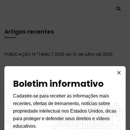
Artigos recentes
PUBLICAÇÃO N.º 14MQ / 2026 de 31 de julho de 2026
PUBLICAÇÃO N.º 11DM / 2026 de 31 de julho de 2026
Boletim informativo
PUBLICAÇÃO N.º 04 BR / 2026 de 31 de julho de 2026
Cadastre-se para receber as informações mais
PUBLICAÇÃO N.º 07NC / 2026 de 31 de julho de 2026
recentes, ofertas de treinamento, notícias sobre
propriedade intelectual nos Estados Unidos, dicas
AVISO DE CONTRATAÇÃO DE AUDITOR
para proteger e defender seus direitos e vídeos
educativos.