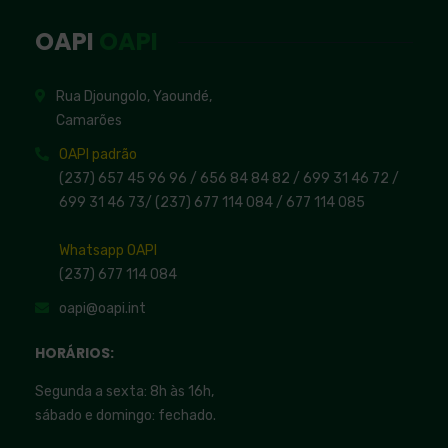
OAPI
OAPI
Rua Djoungolo, Yaoundé,
Camarões
OAPI padrão
(237) 657 45 96 96 /
656 84 84 82
/ 699 31 46 72
/
699 31 46 73
/
(237) 677 114 084 /
677 114 085
Whatsapp OAPI
(237) 677 114 084
oapi@oapi.int
HORÁRIOS:
Segunda a sexta: 8h às 16h,
sábado e domingo: fechado.