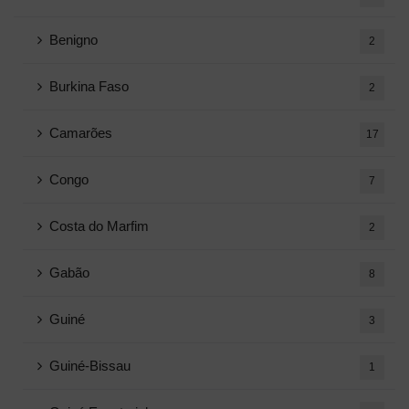
Benigno
2
Burkina Faso
2
Camarões
17
Congo
7
Costa do Marfim
2
Gabão
8
Guiné
3
Guiné-Bissau
1