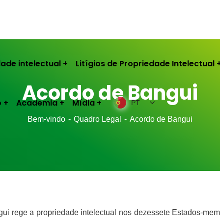
ade intelectual
Litígios de Propriedade Intelectual
Acordo de Bangui
o
Academia
Mídia
PT
Bem-vindo
Quadro Legal
Acordo de Bangui
i rege a propriedade intelectual nos dezessete Estados-mem