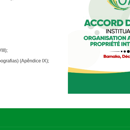
tim informativo
II);
e para receber as informações mais
ografias) (Apêndice IX);
fertas de treinamento, notícias sobre
e intelectual nos Estados Unidos, dicas
er e defender seus direitos e vídeos
.
igado