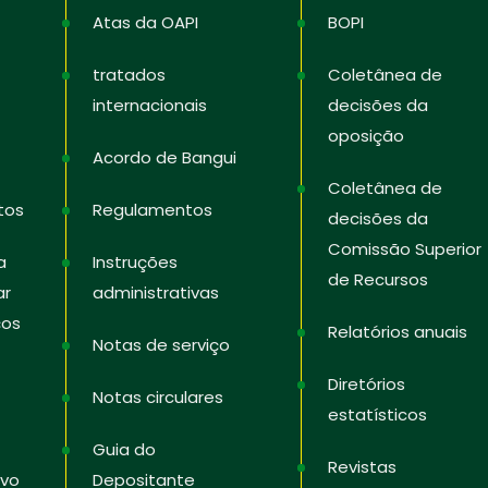
Atas da OAPI
BOPI
tratados
Coletânea de
internacionais
decisões da
oposição
Acordo de Bangui
Coletânea de
tos
Regulamentos
decisões da
Comissão Superior
a
Instruções
de Recursos
ar
administrativas
ços
Relatórios anuais
Notas de serviço
Diretórios
Notas circulares
estatísticos
Guia do
Revistas
ivo
Depositante