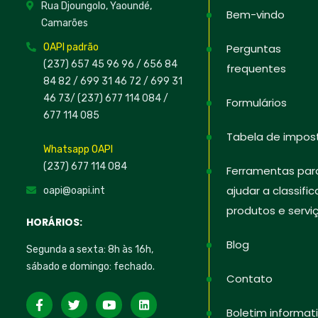
Rua Djoungolo, Yaoundé,
Bem-vindo
Camarões
OAPI padrão
Perguntas
(237) 657 45 96 96 /
656 84
frequentes
84 82
/ 699 31 46 72
/ 699 31
46 73
/
(237) 677 114 084 /
Formulários
677 114 085
Tabela de impos
Whatsapp OAPI
(237) 677 114 084
Ferramentas par
ajudar a classific
oapi@oapi.int
produtos e servi
HORÁRIOS:
Blog
Segunda a sexta: 8h às 16h,
sábado e domingo: fechado.
Contato
Boletim informat