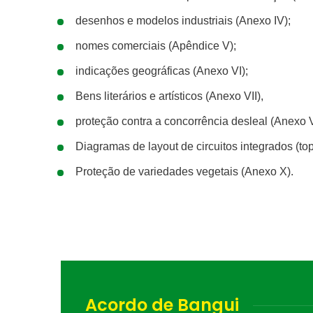
desenhos e modelos industriais (Anexo IV);
nomes comerciais (Apêndice V);
indicações geográficas (Anexo VI);
Bens literários e artísticos (Anexo VII),
Bole
proteção contra a concorrência desleal (Anexo VI
Cadastre-s
Diagramas de layout de circuitos integrados (top
recentes, o
Proteção de variedades vegetais (Anexo X).
propriedad
para proteg
educativos
Acordo de Bangui
Não, obr