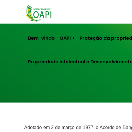
Bem-vindo
OAPI
Proteção da propried
Propriedade Intelectual e Desenvolviment
Adotado em 2 de março de 1977, o Acordo de Bangu