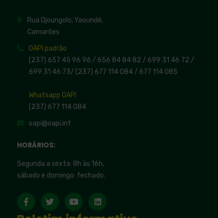
Rua Djoungolo, Yaoundé,
Camarões
OAPI padrão
(237) 657 45 96 96 /
656 84 84 82
/ 699 31 46 72
/
699 31 46 73
/
(237) 677 114 084 /
677 114 085
Whatsapp OAPI
(237) 677 114 084
oapi@oapi.int
HORÁRIOS:
Segunda a sexta: 8h às 16h,
sábado e domingo: fechado.