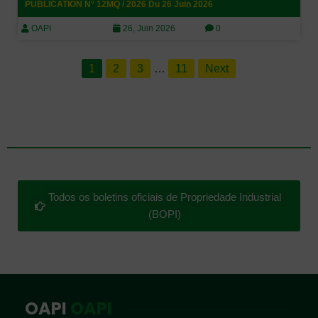
PUBLICATION N° 12MQ / 2026 Du 26 Juin 2026
OAPI
26, Juin 2026
0
1
2
3
…
11
Next
Todos os boletins oficiais de Propriedade Industrial
(BOPI)
OAPI
OAPI