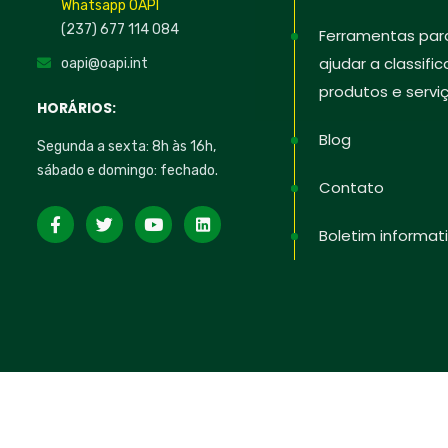
Whatsapp OAPI
(237) 677 114 084
Ferramentas par
ajudar a classific
oapi@oapi.int
produtos e servi
HORÁRIOS:
Blog
Segunda a sexta: 8h às 16h,
sábado e domingo: fechado.
Contato
Boletim informat