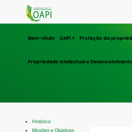
Bem-vindo
OAPI
Proteção da propried
Propriedade Intelectual e Desenvolviment
Histórico
Missões e Objetivos