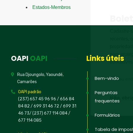
Estados-Membros
Bole
Cadastre-s
recentes, o
propriedad
para proteg
OAPI
OAPI
Links úteis
educativos
Rua Djoungolo, Yaoundé,
Bem-vindo
Camarões
OAPI padrão
Perguntas
Não, obr
(237) 657 45 96 96 /
656 84
frequentes
84 82
/ 699 31 46 72
/ 699 31
46 73
/
(237) 677 114 084 /
Formulários
677 114 085
Tabela de impos