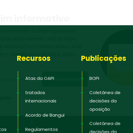
tim informativo
e para receber as informações mais
fertas de treinamento, notícias sobre
e intelectual nos Estados Unidos, dicas
er e defender seus direitos e vídeos
Recursos
Publicações
.
Atas da OAPI
BOPI
tratados
Coletânea de
igado
internacionais
decisões da
oposição
Acordo de Bangui
Coletânea de
tos
Regulamentos
decisões da