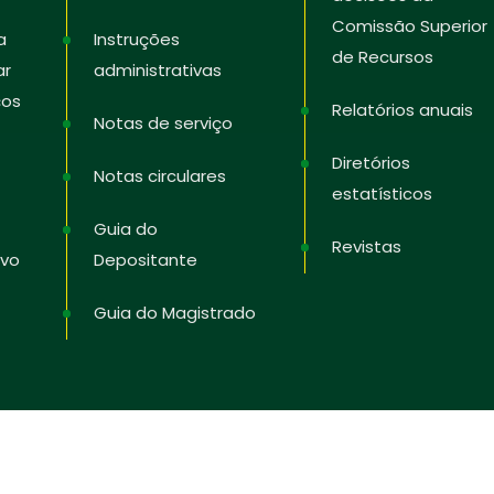
Comissão Superior
a
Instruções
de Recursos
ar
administrativas
ços
Relatórios anuais
Notas de serviço
Diretórios
Notas circulares
estatísticos
Guia do
Revistas
ivo
Depositante
Guia do Magistrado
2026
© Todos os direitos reservados pela
OAPI