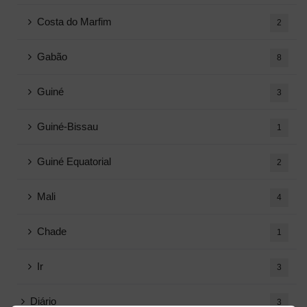
Costa do Marfim
2
Gabão
8
Guiné
3
Guiné-Bissau
1
Guiné Equatorial
2
Mali
4
Chade
1
Ir
3
Diário
3