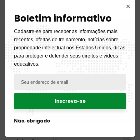
Anúncio
4
Boletim informativo
Concursos públicos
12
Cadastre-se para receber as informações mais
recentes, ofertas de treinamento, notícias sobre
Aviso de recrutamento
18
propriedade intelectual nos Estados Unidos, dicas
para proteger e defender seus direitos e vídeos
Aviso de vaga
5
educativos.
Blog
15
BOPI
99
Patentes
17
Não, obrigado
Desenhos e modelos industriais
21