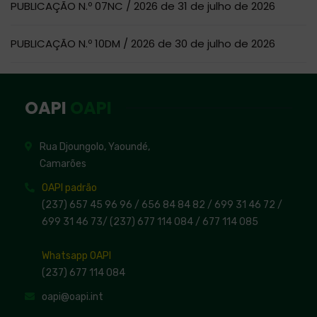
PUBLICAÇÃO N.º 07NC / 2026 de 31 de julho de 2026
PUBLICAÇÃO N.º 10DM / 2026 de 30 de julho de 2026
OAPI
OAPI
Rua Djoungolo, Yaoundé,
Camarões
OAPI padrão
(237) 657 45 96 96 /
656 84 84 82
/ 699 31 46 72
/
699 31 46 73
/
(237) 677 114 084 /
677 114 085
Whatsapp OAPI
(237) 677 114 084
oapi@oapi.int