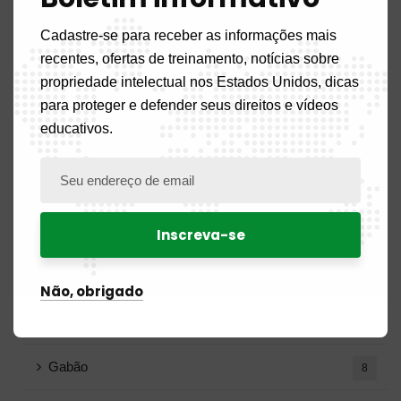
Página inicial
5
Cadastre-se para receber as informações mais
Notícias
108
recentes, ofertas de treinamento, notícias sobre
propriedade intelectual nos Estados Unidos, dicas
Notícias do interior
52
para proteger e defender seus direitos e vídeos
educativos.
Benigno
2
Burkina Faso
2
Camarões
17
Congo
7
Não, obrigado
Costa do Marfim
2
Gabão
8