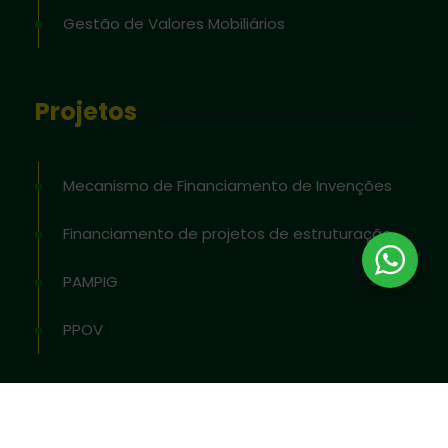
Gestão de Valores Mobiliários
Projetos
Mecanismo de Financiamento de Invenções
Financiamento de projetos de estruturação
PAMPIG
PPOV
2026
© Todos os direitos reservados pela
OAPI