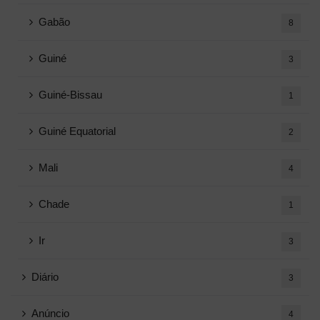
Gabão
8
Guiné
3
Guiné-Bissau
1
Guiné Equatorial
2
Mali
4
Chade
1
Ir
3
Diário
3
Anúncio
4