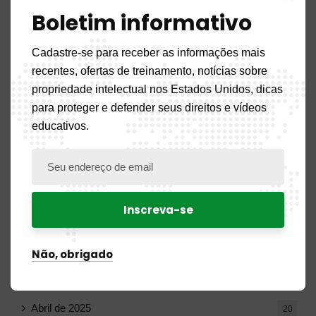
Boletim informativo
Dezembro de 2025
20
Cadastre-se para receber as informações mais
Novembro de 2025
11
recentes, ofertas de treinamento, notícias sobre
propriedade intelectual nos Estados Unidos, dicas
Outubro de 2025
14
para proteger e defender seus direitos e vídeos
educativos.
Setembro de 2025
13
Agosto de 2025
14
Julho de 2025
16
Junho de 2025
13
Não, obrigado
Maio de 2025
16
Abril de 2025
20