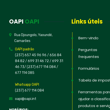
OAPI
OAPI
Links úteis
Rua Djoungolo, Yaoundé,
Bem-vindo
Camarões
OAPI padrão
Perguntas
(237) 657 45 96 96 /
656 84
frequentes
84 82
/ 699 31 46 72
/ 699 31
46 73
/
(237) 677 114 084 /
Formulários
677 114 085
Tabela de impos
Whatsapp OAPI
(237) 677 114 084
Ferramentas par
ajudar a classific
oapi@oapi.int
produtos e servi
HORÁRIOS: