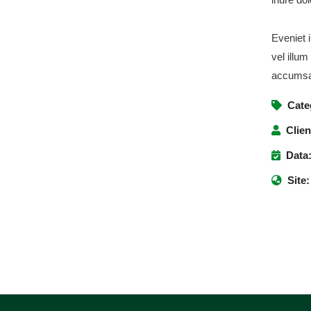
tim informativo
e para receber as informações mais
Eveniet i
fertas de treinamento, notícias sobre
vel illum
e intelectual nos Estados Unidos, dicas
accumsan
er e defender seus direitos e vídeos
Cate
.
Clien
Data
Site:
igado