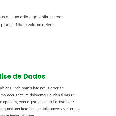
us et iusto odio digni goiku ssimos
s praese. Ntium voluum deleniti
lise de Dados
iciatis unde omnis iste natus error sit
ems accusantium doloremqu laudan tiums ut,
e aperiam, eaque ipsa quae ab illo inventore
s et quasi arquiteto beatae duis autems vell eums
lors in hendrerit saep.