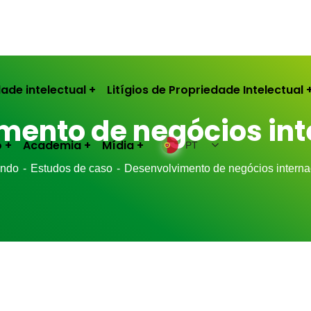
ade intelectual
Litígios de Propriedade Intelectual
mento de negócios int
o
Academia
Mídia
PT
indo
Estudos de caso
Desenvolvimento de negócios interna