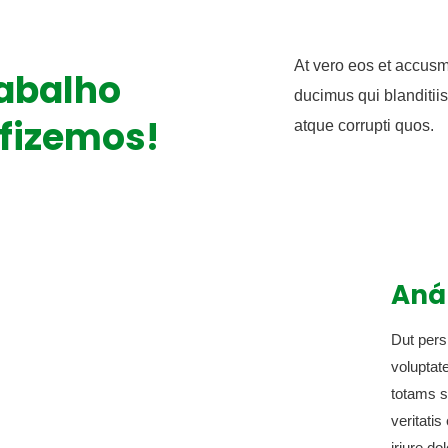
At vero eos et accusm
abalho
ducimus qui blanditii
fizemos!
atque corrupti quos.
Aná
Dut persp
voluptat
totams s
veritati
iriure do