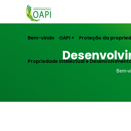
Bem-vindo
OAPI
Proteção da propried
Desenvolvi
Propriedade Intelectual e Desenvolviment
Bem-v