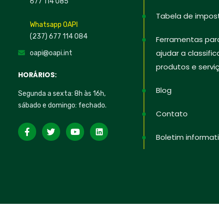
677 114 085
Tabela de impos
Whatsapp OAPI
(237) 677 114 084
Ferramentas par
ajudar a classific
oapi@oapi.int
produtos e servi
HORÁRIOS:
Blog
Segunda a sexta: 8h às 16h,
sábado e domingo: fechado.
Contato
Boletim informat