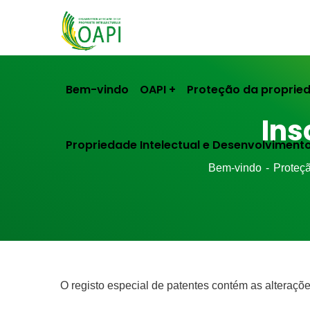
Bem-vindo
OAPI
Proteção da propried
Ins
Propriedade Intelectual e Desenvolviment
Bem-vindo
Proteçã
O registo especial de patentes contém as alterações