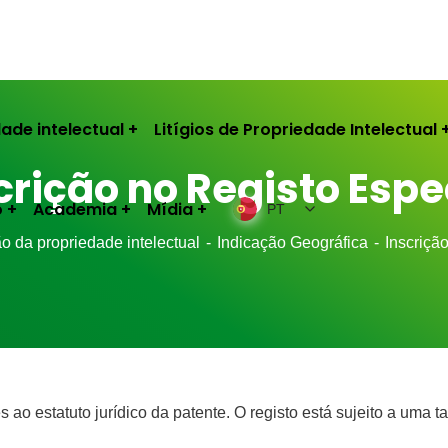
ade intelectual
Litígios de Propriedade Intelectual
crição no Registo Espe
o
Academia
Mídia
PT
o da propriedade intelectual
Indicação Geográfica
Inscriçã
 ao estatuto jurídico da patente. O registo está sujeito a uma ta