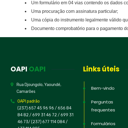
Um formulário em 04 vias contendo os dad
Uma procuração com assinatura partic
Uma cópia do instrumento legalmente válido que
Bole
Documento comprobatório para o pagamen
Cadastre-s
recentes, o
propriedad
para proteg
educativos
OAPI
OAPI
Links úteis
Rua Djoungolo, Yaoundé,
Bem-vindo
Camarões
Não, obr
OAPI padrão
Perguntas
(237) 657 45 96 96 /
656 84
frequentes
84 82
/ 699 31 46 72
/ 699 31
46 73
/
(237) 677 114 084 /
Formulários