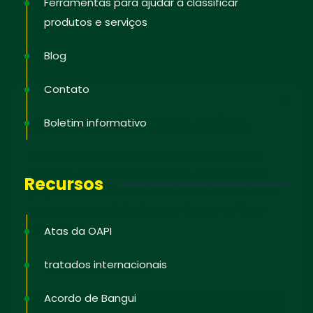
Ferramentas para ajudar a classificar
produtos e serviços
Blog
Contato
Boletim informativo
Boletim informativo
Cadastre-se para receber as informações mais
recentes, ofertas de treinamento, notícias sobre
Recursos
propriedade intelectual nos Estados Unidos, dicas
para proteger e defender seus direitos e vídeos
educativos.
Atas da OAPI
tratados internacionais
Acordo de Bangui