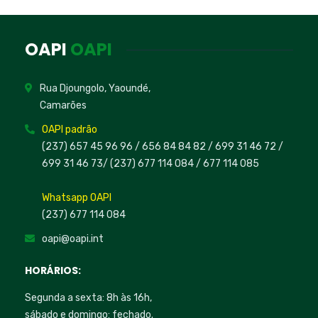
OAPI
OAPI
Rua Djoungolo, Yaoundé,
Camarões
OAPI padrão
(237) 657 45 96 96 /
656 84 84 82
/ 699 31 46 72
/
699 31 46 73
/
(237) 677 114 084 /
677 114 085
Whatsapp OAPI
(237) 677 114 084
oapi@oapi.int
HORÁRIOS:
Segunda a sexta: 8h às 16h,
sábado e domingo: fechado.