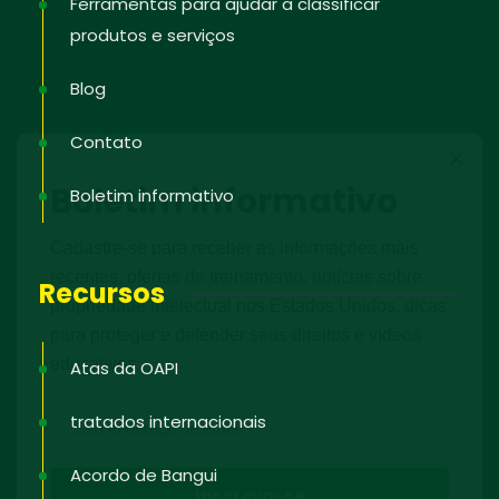
Ferramentas para ajudar a classificar
produtos e serviços
Blog
Contato
Boletim informativo
Boletim informativo
Cadastre-se para receber as informações mais
recentes, ofertas de treinamento, notícias sobre
Recursos
propriedade intelectual nos Estados Unidos, dicas
para proteger e defender seus direitos e vídeos
educativos.
Atas da OAPI
tratados internacionais
Acordo de Bangui