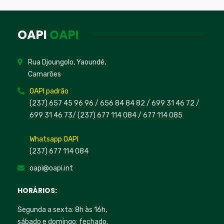
OAPI
OAPI
Rua Djoungolo, Yaoundé,
Camarões
OAPI padrão
(237) 657 45 96 96 /
656 84 84 82
/ 699 31 46 72
/
699 31 46 73
/
(237) 677 114 084 /
677 114 085
Whatsapp OAPI
(237) 677 114 084
oapi@oapi.int
HORÁRIOS:
Segunda a sexta: 8h às 16h,
sábado e domingo: fechado.