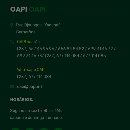
OAPI
OAPI
Rua Djoungolo, Yaoundé,
Camarões
OAPI padrão
(237) 657 45 96 96 /
656 84 84 82
/ 699 31 46 72
/
699 31 46 73
/
(237) 677 114 084 /
677 114 085
Whatsapp OAPI
(237) 677 114 084
oapi@oapi.int
HORÁRIOS:
Segunda a sexta: 8h às 16h,
sábado e domingo: fechado.