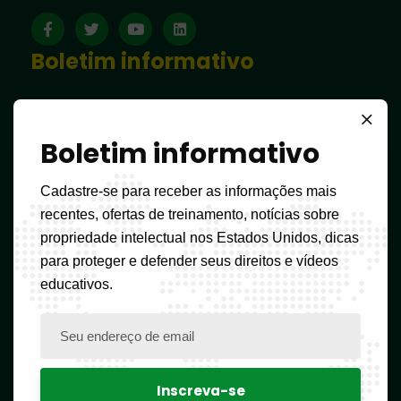
Boletim informativo
Boletim informativo
Links úteis
Cadastre-se para receber as informações mais
recentes, ofertas de treinamento, notícias sobre
Bem-vindo
propriedade intelectual nos Estados Unidos, dicas
Perguntas frequentes
para proteger e defender seus direitos e vídeos
educativos.
Formulários
Tabela de impostos
Ferramentas para ajudar a classificar