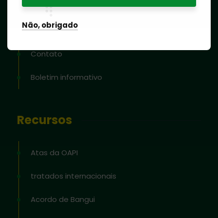
produtos e serviços
Não, obrigado
Blog
Contato
Boletim informativo
Recursos
Atas da OAPI
tratados internacionais
Acordo de Bangui