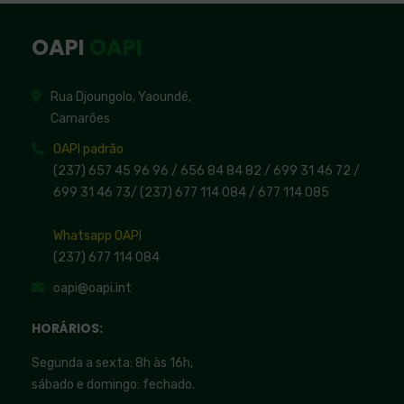
OAPI
OAPI
Rua Djoungolo, Yaoundé,
Camarões
OAPI padrão
(237) 657 45 96 96 /
656 84 84 82
/ 699 31 46 72
/
699 31 46 73
/
(237) 677 114 084 /
677 114 085
Whatsapp OAPI
(237) 677 114 084
oapi@oapi.int
HORÁRIOS:
Segunda a sexta: 8h às 16h,
sábado e domingo: fechado.