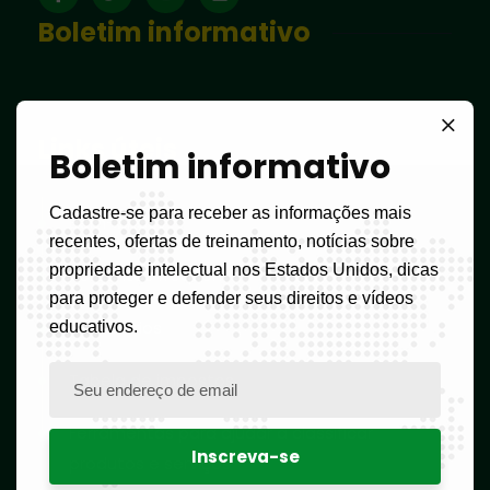
Boletim informativo
Links úteis
Boletim informativo
Cadastre-se para receber as informações mais
Bem-vindo
recentes, ofertas de treinamento, notícias sobre
propriedade intelectual nos Estados Unidos, dicas
Perguntas frequentes
para proteger e defender seus direitos e vídeos
Formulários
educativos.
Tabela de impostos
Ferramentas para ajudar a classificar
produtos e serviços