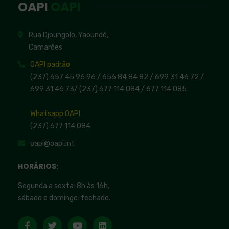
OAPI
OAPI
Rua Djoungolo, Yaoundé,
Camarões
OAPI padrão
(237) 657 45 96 96 /
656 84 84 82
/ 699 31 46 72
/
699 31 46 73
/
(237) 677 114 084 /
677 114 085
Whatsapp OAPI
(237) 677 114 084
oapi@oapi.int
HORÁRIOS:
Segunda a sexta: 8h às 16h,
sábado e domingo: fechado.