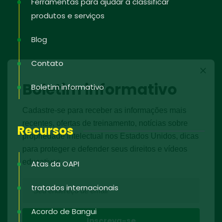
Ferramentas para ajudar a classificar
produtos e serviços
Blog
Contato
Boletim informativo
Boletim informativo
Cadastre-se para receber as informações mais
recentes, ofertas de treinamento, notícias sobre
Recursos
propriedade intelectual nos Estados Unidos, dicas
para proteger e defender seus direitos e vídeos
educativos.
Atas da OAPI
tratados internacionais
Acordo de Bangui