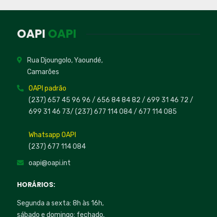
OAPI
OAPI
Rua Djoungolo, Yaoundé,
Camarões
OAPI padrão
(237) 657 45 96 96 /
656 84 84 82
/ 699 31 46 72
/
699 31 46 73
/
(237) 677 114 084 /
677 114 085
Whatsapp OAPI
(237) 677 114 084
oapi@oapi.int
HORÁRIOS:
Segunda a sexta: 8h às 16h,
sábado e domingo: fechado.