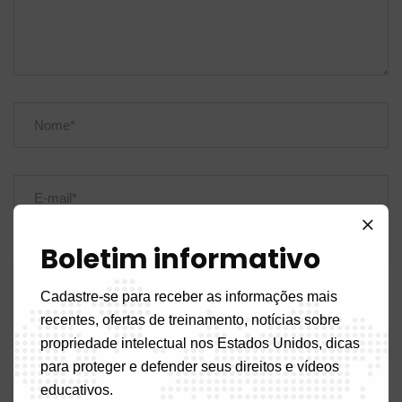
Boletim informativo
Cadastre-se para receber as informações mais
recentes, ofertas de treinamento, notícias sobre
Salve meu nome, e-mail e site neste navegador para a
propriedade intelectual nos Estados Unidos, dicas
próxima vez que eu comentar.
para proteger e defender seus direitos e vídeos
educativos.