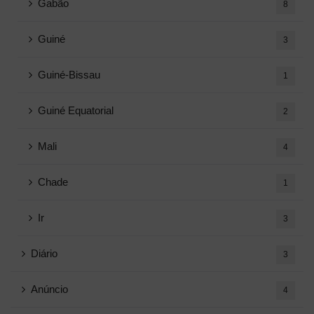
Gabão
8
Guiné
3
Guiné-Bissau
1
Guiné Equatorial
2
Mali
4
Chade
1
Ir
3
Diário
3
Anúncio
4