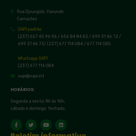
Rua Djoungolo, Yaoundé,
Camarões
OAPI padrão
(237) 657 45 96 96 /
656 84 84 82
/ 699 31 46 72
/
699 31 46 73
/
(237) 677 114 084 /
677 114 085
Whatsapp OAPI
(237) 677 114 084
oapi@oapi.int
HORÁRIOS:
Segunda a sexta: 8h às 16h,
sábado e domingo: fechado.
Boletim informativo