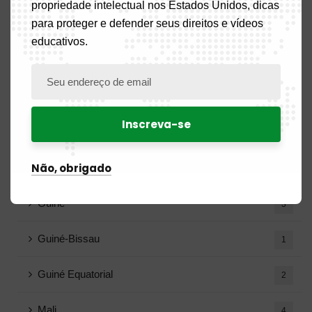
propriedade intelectual nos Estados Unidos, dicas
para proteger e defender seus direitos e vídeos
Burkina Faso
2
educativos.
Camarões
17
Congo
7
Costa do Marfim
2
Não, obrigado
Gabão
8
Guiné
3
Guiné-Bissau
1
Guiné Equatorial
2
Mali
4