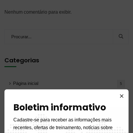
Nenhum comentário para exibir.
Categorias
Página inicial
5
Notícias
108
Boletim informativo
Notícias do interior
52
Cadastre-se para receber as informações mais
recentes, ofertas de treinamento, notícias sobre
Benigno
2