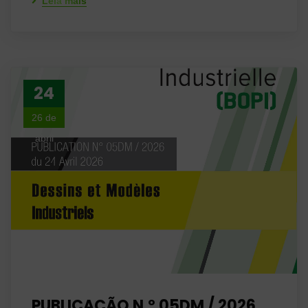
Leia mais
24
26 de
abril
PUBLICAÇÃO N.º 05DM / 2026