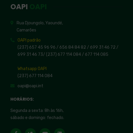
OAPI
OAPI
Rua Djoungolo, Yaoundé,
Camarões
OAPI padrão
(237) 657 45 96 96 /
656 84 84 82
/ 699 31 46 72
/
699 31 46 73
/
(237) 677 114 084 /
677 114 085
Whatsapp OAPI
(237) 677 114 084
oapi@oapi.int
HORÁRIOS:
Segunda a sexta: 8h às 16h,
sábado e domingo: fechado.