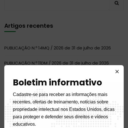
Artigos recentes
PUBLICAÇÃO N.º 14MQ / 2026 de 31 de julho de 2026
PUBLICAÇÃO N.º 11DM / 2026 de 31 de julho de 2026
PUBLICAÇÃO N.º 04 BR / 2026 de 31 de julho de 2026
Boletim informativo
PUBLICAÇÃO N.º 07NC / 2026 de 31 de julho de 2026
Cadastre-se para receber as informações mais
recentes, ofertas de treinamento, notícias sobre
AVISO DE CONTRATAÇÃO DE AUDITOR
propriedade intelectual nos Estados Unidos, dicas
para proteger e defender seus direitos e vídeos
educativos.