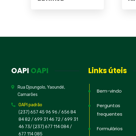
OAPI
OAPI
Links úteis
Rua Djoungolo, Yaoundé,
Bem-vindo
Camarões
OAPI padrão
Perguntas
(237) 657 45 96 96 /
656 84
frequentes
84 82
/ 699 31 46 72
/ 699 31
46 73
/
(237) 677 114 084 /
Formulários
677 114 085