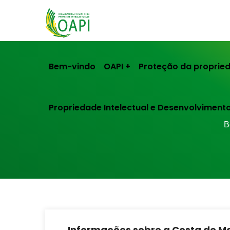
Bem-vindo
OAPI
Proteção da propried
Propriedade Intelectual e Desenvolviment
B
Informações sobre a Costa do M