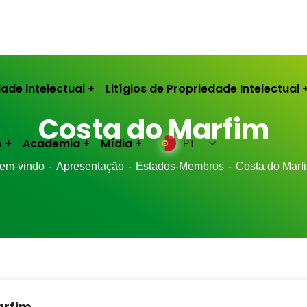
ade intelectual
Litígios de Propriedade Intelectual
Costa do Marfim
o
Academia
Mídia
PT
em-vindo
Apresentação
Estados-Membros
Costa do Marf
arfim