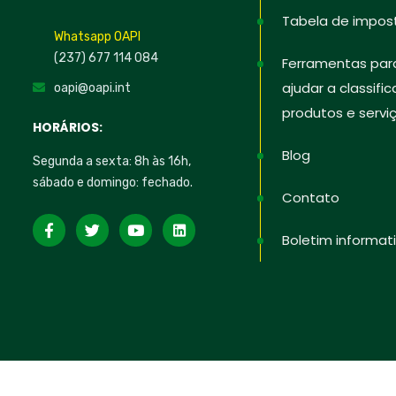
Tabela de impos
Whatsapp OAPI
(237) 677 114 084
Ferramentas par
ajudar a classific
oapi@oapi.int
produtos e servi
HORÁRIOS:
Blog
Segunda a sexta: 8h às 16h,
sábado e domingo: fechado.
Contato
Boletim informat