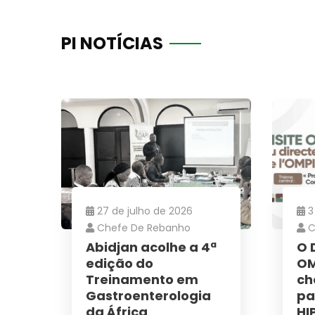
PI NOTÍCIAS
Bole
Cadastre-s
recentes, o
propriedad
para proteg
educativos
27 de julho de 2026
3
Chefe De Rebanho
C
Não, obr
Abidjan acolhe a 4ª
O 
edição do
OM
Treinamento em
ch
Gastroenterologia
pa
da África
HI