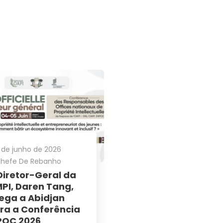
tim informativo
e para receber as informações mais
fertas de treinamento, notícias sobre
e intelectual nos Estados Unidos, dicas
er e defender seus direitos e vídeos
.
 de junho de 2026
hefe De Rebanho
igado
Diretor-Geral da
PI, Daren Tang,
ega a Abidjan
ra a Conferência
POC 2026