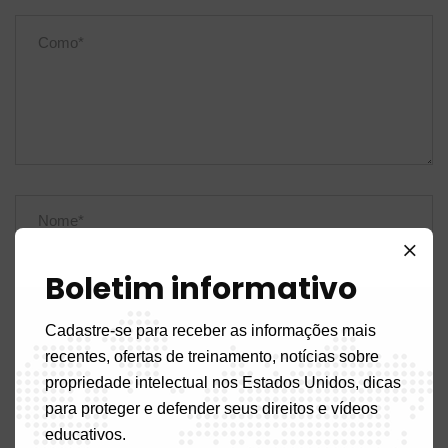
Boletim informativo
Cadastre-se para receber as informações mais
recentes, ofertas de treinamento, notícias sobre
propriedade intelectual nos Estados Unidos, dicas
para proteger e defender seus direitos e vídeos
educativos.
Salve meu nome, e-mail e site neste navegador para a