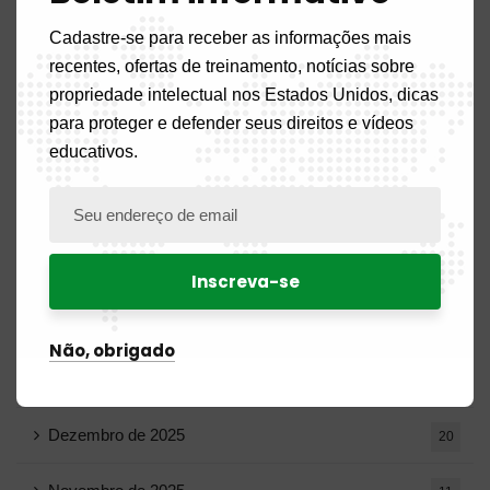
Cadastre-se para receber as informações mais
Julho de 2026
19
recentes, ofertas de treinamento, notícias sobre
propriedade intelectual nos Estados Unidos, dicas
Junho de 2026
10
para proteger e defender seus direitos e vídeos
educativos.
Maio de 2026
16
Abril de 2026
15
Março de 2026
14
Fevereiro de 2026
9
Não, obrigado
Janeiro de 2026
11
Dezembro de 2025
20