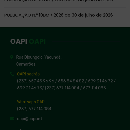
PUBLICAÇÃO N.º 10DM / 2026 de 30 de julho de 2026
OAPI
OAPI
Rua Djoungolo, Yaoundé,
Camarões
OAPI padrão
(237) 657 45 96 96 /
656 84 84 82
/ 699 31 46 72
/
699 31 46 73
/
(237) 677 114 084 /
677 114 085
Whatsapp OAPI
(237) 677 114 084
oapi@oapi.int