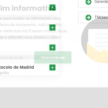
Gerente
tim informativo
TMclas
e para receber as informações mais
fertas de treinamento, notícias sobre
e intelectual nos Estados Unidos, dicas
er e defender seus direitos e vídeos
.
otocolo de Madrid
igado