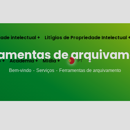
ade intelectual
Litígios de Propriedade Intelectual
ramentas de arquivam
o
Academia
Mídia
PT
Bem-vindo
Serviços
Ferramentas de arquivamento