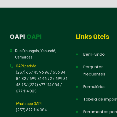
OAPI
OAPI
Links úteis
Rua Djoungolo, Yaoundé,
Bem-vindo
Camarões
OAPI padrão
Perguntas
(237) 657 45 96 96 /
656 84
frequentes
84 82
/ 699 31 46 72
/ 699 31
46 73
/
(237) 677 114 084 /
Formulários
677 114 085
Tabela de impos
Whatsapp OAPI
(237) 677 114 084
Ferramentas par