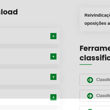
nload
Reivindicaç
oposições a
Ferrame
classifi
Classif
Classif