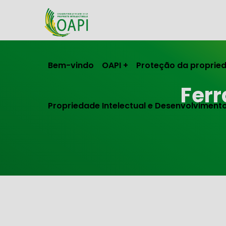
Bem-vindo
OAPI
Proteção da propried
Fer
Propriedade Intelectual e Desenvolviment