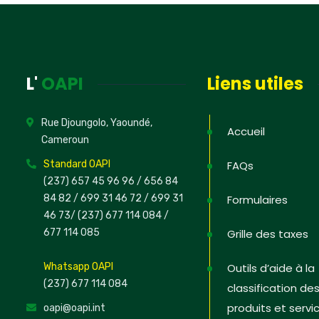
News
Inscrivez-v
L'
OAPI
Liens utiles
informations
PI dans les
Rue Djoungolo, Yaoundé,
défendre s
Accueil
Cameroun
Standard OAPI
FAQs
(237) 657 45 96 96 /
656 84
84 82
/ 699 31 46 72
/ 699 31
Formulaires
Non, merc
46 73
/
(237) 677 114 084 /
677 114 085
Grille des taxes
Whatsapp OAPI
Outils d’aide à la
(237) 677 114 084
classification de
produits et servi
oapi@oapi.int