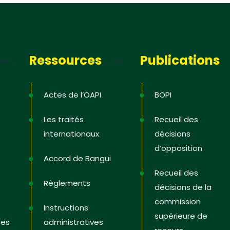
letter
ous pour recevoir les dernières
Ressources
Publications
 ; les offres de formation ; l’actualité de
 Etats, les astuces pour protéger et
es droits, des vidéos pédagogiques.
Actes de l’OAPI
BOPI
Les traités
Recueil des
internationaux
décisions
d’opposition
i
Accord de Bangui
Recueil des
Règlements
décisions de la
commission
s
Instructions
supérieure de
ces
administratives