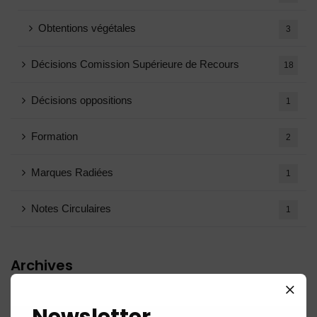
Obtentions végétales
3
Décisions Comission Supérieure de Recours
18
Décisions oppositions
1
Formation
2
Marques Radiées
1
Notes Circulaires
1
Archives
Newsletter