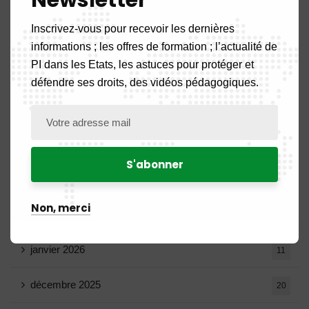
août 2026
1
Inscrivez-vous pour recevoir les dernières
juillet 2026
19
informations ; les offres de formation ; l’actualité de
PI dans les Etats, les astuces pour protéger et
juin 2026
10
défendre ses droits, des vidéos pédagogiques.
mai 2026
16
avril 2026
15
mars 2026
14
Non, merci
février 2026
9
janvier 2026
11
décembre 2025
20