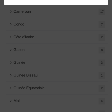
Cameroun
17
Congo
7
Côte d’Ivoire
2
Gabon
8
Guinée
3
Guinée Bissau
1
Guinée Equatoriale
2
Mali
4