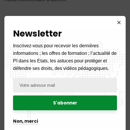
Newsletter
Catégories
Inscrivez-vous pour recevoir les dernières
informations ; les offres de formation ; l’actualité de
PI dans les Etats, les astuces pour protéger et
défendre ses droits, des vidéos pédagogiques.
A la une
5
Actualité
108
Actualités des Pays
52
Benin
2
Non, merci
Burkina Faso
2