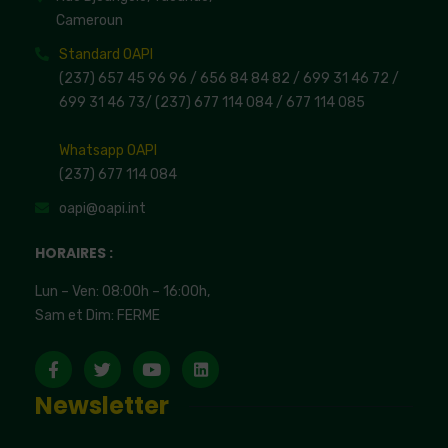
Cameroun
Standard OAPI
(237) 657 45 96 96 /
656 84 84 82
/ 699 31 46 72
/
699 31 46 73
/
(237) 677 114 084 /
677 114 085
Whatsapp OAPI
(237) 677 114 084
oapi@oapi.int
HORAIRES :
Lun – Ven: 08:00h – 16:00h,
Sam et Dim: FERME
Newsletter