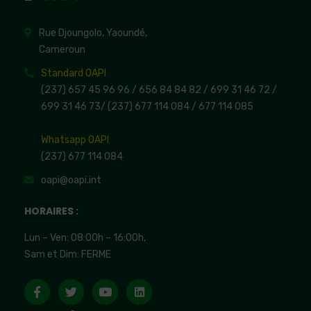
Rue Djoungolo, Yaoundé,
Cameroun
Standard OAPI
(237) 657 45 96 96 /
656 84 84 82
/ 699 31 46 72
/
699 31 46 73
/
(237) 677 114 084 /
677 114 085
Whatsapp OAPI
(237) 677 114 084
oapi@oapi.int
HORAIRES :
Lun – Ven: 08:00h – 16:00h,
Sam et Dim: FERME