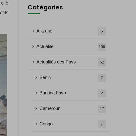
és à
Catégories
ctifs
A la une
5
Actualité
108
Actualités des Pays
52
Benin
2
Burkina Faso
2
Cameroun
17
Congo
7