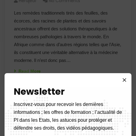
Herdjeaf
No Comments
Les remèdes traditionnels tirés des feuilles, des
écorces, des racines de plantes et des savoirs
ancestraux offrent des solutions thérapeutiques à de
nombreuses pathologies à travers le monde. En
Afrique comme dans d’autres régions telles que l’Asie,
ils constituent une véritable alternative à la médecine
moderne. Il n’est donc pas…
Read More
Newsletter
Inscrivez-vous pour recevoir les dernières
01
informations ; les offres de formation ; l’actualité de
PI dans les Etats, les astuces pour protéger et
Juil 26
défendre ses droits, des vidéos pédagogiques.