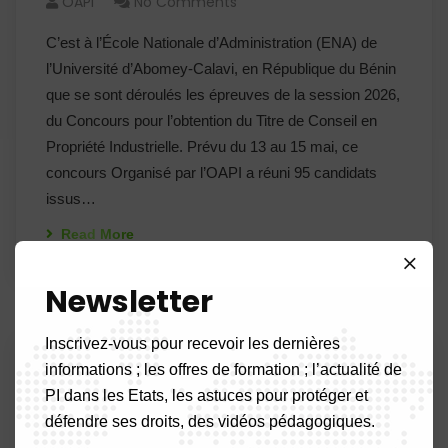
OAPI
No Comments
C’est à l’École Nationale d’Administration (ENA) de
l’Université d’Abomey-Calavi, en République du Bénin
que se sont déroulés les épreuves de la session 2026,
du Concours pour l’obtention du Titre de Conseil en
Propriété Industrielle. Prévu du 13 au 15 mai, ce
concours Organisé par l’OAPI a réuni 95 candidats
issus…
Read More
Newsletter
Inscrivez-vous pour recevoir les dernières
14
informations ; les offres de formation ; l’actualité de
PI dans les Etats, les astuces pour protéger et
Mai 26
défendre ses droits, des vidéos pédagogiques.