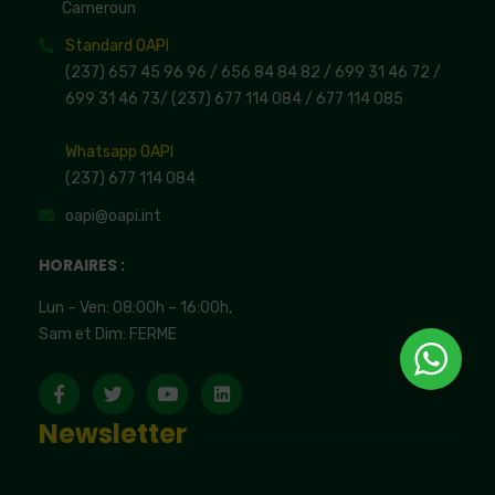
Cameroun
Standard OAPI
(237) 657 45 96 96 /
656 84 84 82
/ 699 31 46 72
/
699 31 46 73
/
(237) 677 114 084 /
677 114 085
Whatsapp OAPI
(237) 677 114 084
oapi@oapi.int
HORAIRES :
Lun – Ven: 08:00h – 16:00h,
Sam et Dim: FERME
Newsletter