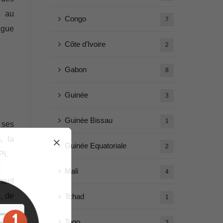
i au
Congo
7
ngue
Côte d’Ivoire
2
Gabon
8
Guinée
3
Guinée Bissau
1
 ses
, la
Guinée Equatoriale
2
PI.
Mali
4
ment
, de
Tchad
1
Togo
3