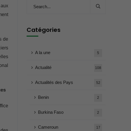
 aux
ement
Catégories
s de
iers
A la une
5
lles
onal
Actualité
108
Actualités des Pays
52
ues
Benin
2
ffice
Burkina Faso
2
Cameroun
17
 des