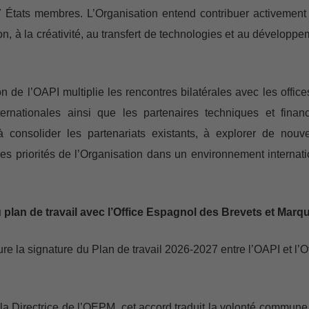
7 États membres. L’Organisation entend contribuer activement
ion, à la créativité, au transfert de technologies et au développ
n de l’OAPI multiplie les rencontres bilatérales avec les office
internationales ainsi que les partenaires techniques et financ
onsolider les partenariats existants, à explorer de nouve
es priorités de l’Organisation dans un environnement internati
plan de travail avec l’Office Espagnol des Brevets et Marq
gure la signature du Plan de travail 2026-2027 entre l’OAPI et l’O
 la Directrice de l’OEPM, cet accord traduit la volonté commune