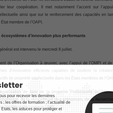
ifier leur coopération. Il met notamment l’accent sur l’appu
ellectuelle ainsi que sur le renforcement des capacités en la
, État membre de l’OAPI.
s écosystèmes d’innovation plus performants
énéral est intervenu le mercredi 8 juillet.
ment de l’Organisation à œuvrer, avec l’appui de l’OMPI et de
es d’innovation efficients capables de soutenir la création
s actifs de propriété intellectuelle dans les États membres de l’OA
letter
Organisation de faire de la propriété intellectuelle un instru
ous pour recevoir les dernières
conomique, de la compétitivité des entreprises, de la recherche
 ; les offres de formation ; l’actualité de
nt durable dans l’espace OAPI.
 Etats, les astuces pour protéger et