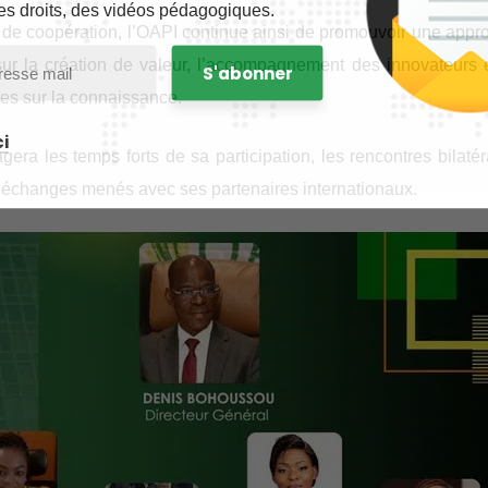
es droits, des vidéos pédagogiques.
ns de coopération, l’OAPI continue ainsi de promouvoir une appr
 sur la création de valeur, l’accompagnement des innovateurs e
s sur la connaissance.
i
ra les temps forts de sa participation, les rencontres bilatér
s échanges menés avec ses partenaires internationaux.