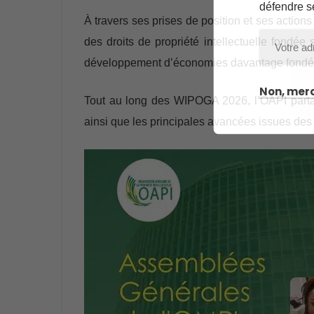
défendre s
À travers ses prises de position et ses actio
des droits de propriété intellectuelle fondée
développement d’économies davantage fondée
Non, merc
Tout au long des WIPOGA 2026, l’OAPI partage
ainsi que les principales avancées issues de