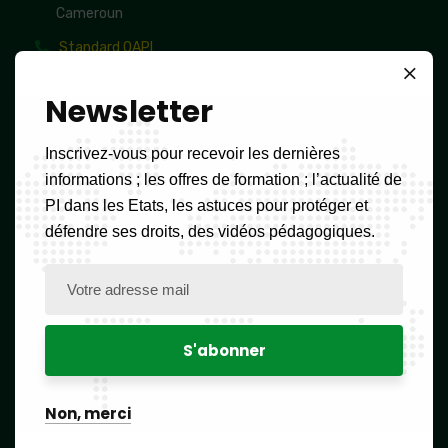
Cameroun
Standard OAPI
(237) 657 45 96 96 /
656 84 84 82
/ 699 31 46 72
/
699 31 46 73
/
(237) 677 114 084 /
677 114 085
Newsletter
Whatsapp OAPI
Inscrivez-vous pour recevoir les dernières
(237) 677 114 084
informations ; les offres de formation ; l’actualité de
oapi@oapi.int
PI dans les Etats, les astuces pour protéger et
défendre ses droits, des vidéos pédagogiques.
HORAIRES :
Lun – Ven: 08:00h – 16:00h,
Sam et Dim: FERME
Newsletter
Non, merci