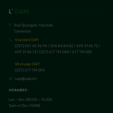
L'
OAPI
Rue Djoungolo, Yaoundé,
Cameroun
Standard OAPI
(237) 657 45 96 96 /
656 84 84 82
/ 699 31 46 72
/
699 31 46 73
/
(237) 677 114 084 /
677 114 085
Whatsapp OAPI
(237) 677 114 084
oapi@oapi.int
HORAIRES :
Lun – Ven: 08:00h – 16:00h,
Sam et Dim: FERME