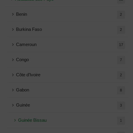
Benin
2
Burkina Faso
2
Cameroun
17
Congo
7
Côte d’Ivoire
2
Gabon
8
Guinée
3
Guinée Bissau
1