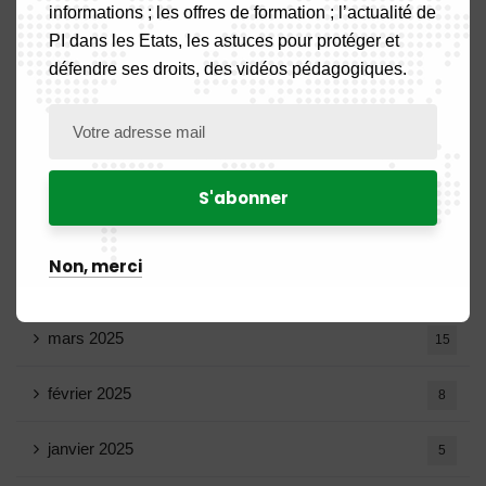
septembre 2025
13
informations ; les offres de formation ; l’actualité de
PI dans les Etats, les astuces pour protéger et
août 2025
14
défendre ses droits, des vidéos pédagogiques.
juillet 2025
16
juin 2025
13
mai 2025
16
Non, merci
avril 2025
20
mars 2025
15
février 2025
8
janvier 2025
5