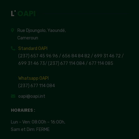
L'
OAPI
Rue Djoungolo, Yaoundé,
Cameroun
Standard OAPI
(237) 657 45 96 96 /
656 84 84 82
/ 699 31 46 72
/
699 31 46 73
/
(237) 677 114 084 /
677 114 085
Whatsapp OAPI
(237) 677 114 084
oapi@oapi.int
HORAIRES :
Lun – Ven: 08:00h – 16:00h,
Sam et Dim: FERME