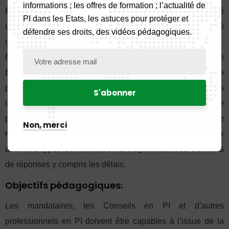
informations ; les offres de formation ; l’actualité de
Permettre aux mandataires, aux Conseils en Propriété
PI dans les Etats, les astuces pour protéger et
intellectuelle et à d’autres professionnels de la propriété
défendre ses droits, des vidéos pédagogiques.
intellectuelle de se
familiariser aux dispositions de l’Annexe I de l’Accord de
Bangui, Acte du 14 février 2015, à la nouvelle procédure de
protection des inventions à l’OAPI, aux procédures
d’opposition à la délivrance d’un brevet, de revendication de
propriété devant l’organisation, au contenu du rapport de
Non, merci
recherche documentaire sur l’état de la technique, aux
différents types de notification d’irrégularités, des éléments
de réponses y compris les délais.
Objectifs pédagogiques:
Les mandataires, les Conseils en PI et d’autres
professionnels en PI doivent être capables à l’issue de la