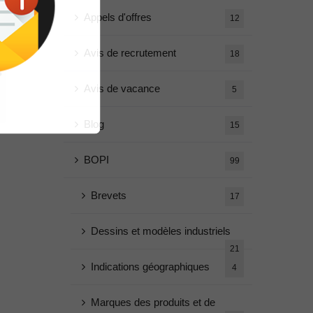
Appels d'offres
12
Avis de recrutement
18
Avis de vacance
5
Blog
15
BOPI
99
Brevets
17
Dessins et modèles industriels
21
Indications géographiques
4
Marques des produits et de