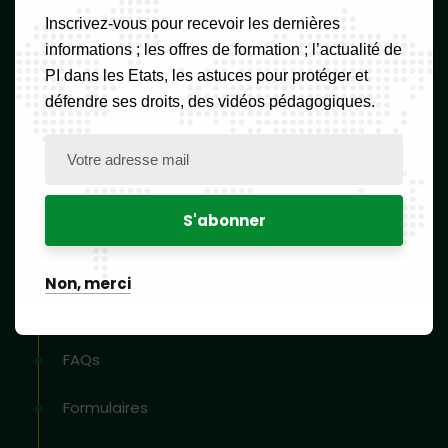
Inscrivez-vous pour recevoir les dernières
Lun – Ven: 08:00h – 16:00h,
Sam et Dim: FERME
informations ; les offres de formation ; l’actualité de
PI dans les Etats, les astuces pour protéger et
défendre ses droits, des vidéos pédagogiques.
Newsletter
Liens utiles
Non, merci
Accueil
FAQs
Formulaires