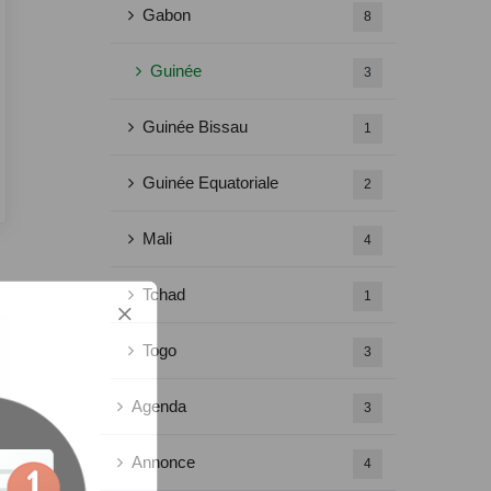
Gabon
8
Guinée
3
Guinée Bissau
1
Guinée Equatoriale
2
Mali
4
Tchad
1
Togo
3
Agenda
3
Annonce
4