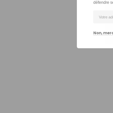
défendre s
Non, merc