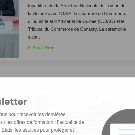
tripartite entre la Structure Nationale de Liaison de
la Guinée avec l’OAPI, la Chambre de Commerce,
d’Industrie et d’Artisanat de Guinée (CCIAG) et le
Tribunal du Commerce de Conakry. La cérémonie
s’est…
Read More
letter
ous pour recevoir les dernières
 ; les offres de formation ; l’actualité de
 Etats, les astuces pour protéger et