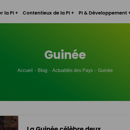
r la PI
Contentieux de la PI
PI & Développement
Guinée
Accueil
Blog
Actualités des Pays
Guinée
La Guinée célèbre deux